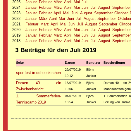
2025
:
Januar
Februar
März
April
Mai
Juli
2024
:
Januar
Februar
März
April
Mai
Juni
Juli
August
September
2023
:
Januar
Februar
April
Mai
Juni
August
September
Oktober
2022
:
Januar
März
April
Mai
Juni
Juli
August
September
Oktobe
2021
:
Februar
März
April
Mai
Juni
Juli
August
September
Oktobe
2020
:
Januar
Februar
März
April
Mai
Juni
Juli
August
September
2019
:
Januar
Februar
März
April
Mai
Juni
Juli
August
September
2018
:
Januar
Februar
März
April
Mai
Juni
Juli
August
September
3 Beiträge für den Juli 2019
Seite
Datum
Benutzer
Beschreibung
29/07/2019
Björn
sportfest in schoenkirchen
10:12
Junker
Damen 40 - ein
16/07/2019
Björn
Damen 40 - ein Zw
Zwischenbericht
10:06
Junker
Mannschaften geme
1. Sommerferien-
04/07/2019
Björn
1. Sommerferien-T
Tenniscamp 2019
18:54
Junker
Leitung von Harald