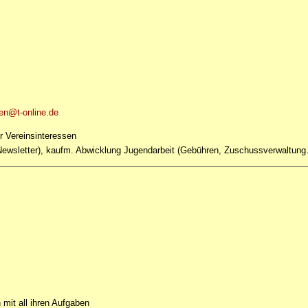
en@t-online.de
r Vereinsinteressen
wsletter), kaufm. Abwicklung Jugendarbeit (Gebühren, Zuschussverwaltun
 mit all ihren Aufgaben