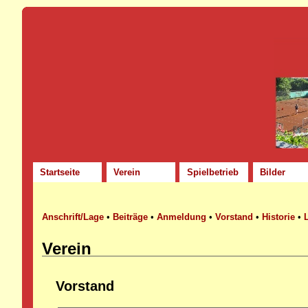
Startseite
Verein
Spielbetrieb
Bilder
Anschrift/Lage
•
Beiträge
•
Anmeldung
•
Vorstand
•
Historie
•
Verein
Vorstand