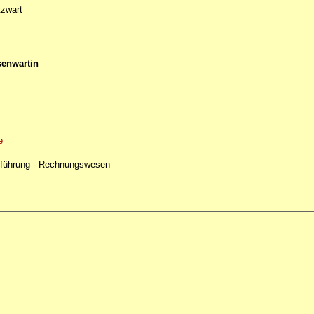
zwart
senwartin
e
enführung - Rechnungswesen