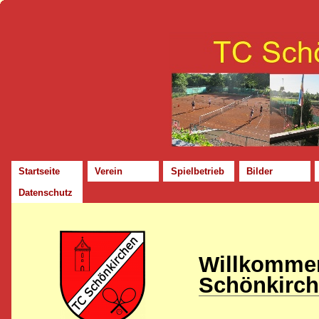
Startseite
Verein
Spielbetrieb
Bilder
Datenschutz
Willk
Schönkirch