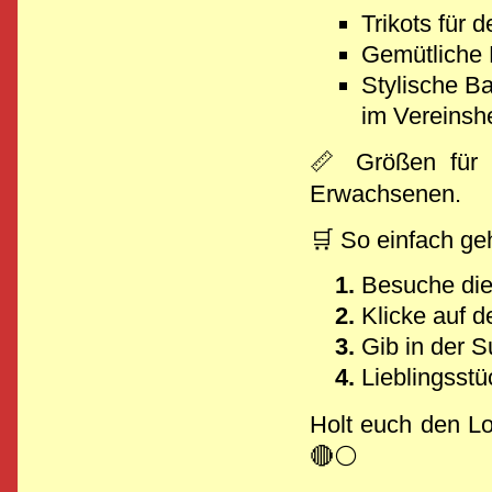
Trikots für d
Gemütliche 
Stylische B
im Vereinsh
📏 Größen für 
Erwachsenen.
🛒 So einfach geh
Besuche die
Klicke auf d
Gib in der 
Lieblingsst
Holt euch den Lo
🔴⚪