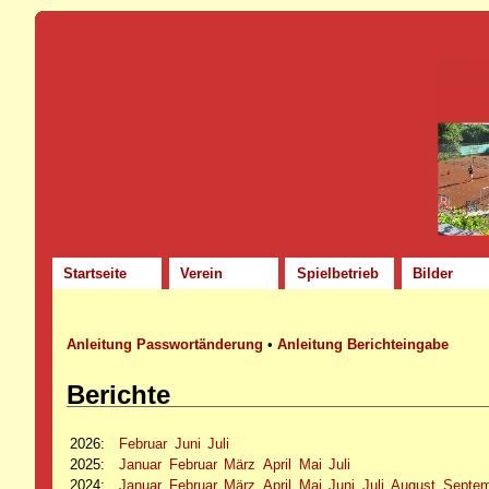
Startseite
Verein
Spielbetrieb
Bilder
Anleitung Passwortänderung
•
Anleitung Berichteingabe
Berichte
2026
:
Februar
Juni
Juli
2025
:
Januar
Februar
März
April
Mai
Juli
2024
:
Januar
Februar
März
April
Mai
Juni
Juli
August
Septe