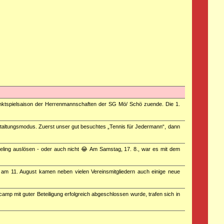
nktspielsaison der Herrenmannschaften der SG Mö/ Schö zuende. Die 1.
staltungsmodus. Zuerst unser gut besuchtes „Tennis für Jedermann“, dann
ng auslösen - oder auch nicht 😂 Am Samstag, 17. 8., war es mit dem
 am 11. August kamen neben vielen Vereinsmitgliedern auch einige neue
p mit guter Beteiligung erfolgreich abgeschlossen wurde, trafen sich in