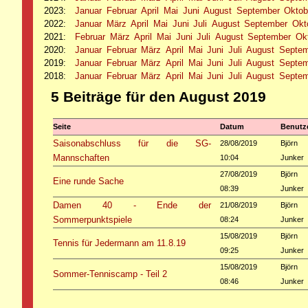
2023
:
Januar
Februar
April
Mai
Juni
August
September
Oktob
2022
:
Januar
März
April
Mai
Juni
Juli
August
September
Okt
2021
:
Februar
März
April
Mai
Juni
Juli
August
September
Ok
2020
:
Januar
Februar
März
April
Mai
Juni
Juli
August
Septe
2019
:
Januar
Februar
März
April
Mai
Juni
Juli
August
Septe
2018
:
Januar
Februar
März
April
Mai
Juni
Juli
August
Septe
5 Beiträge für den August 2019
Seite
Datum
Benutz
Saisonabschluss für die SG-
28/08/2019
Björn
Mannschaften
10:04
Junker
27/08/2019
Björn
Eine runde Sache
08:39
Junker
Damen 40 - Ende der
21/08/2019
Björn
Sommerpunktspiele
08:24
Junker
15/08/2019
Björn
Tennis für Jedermann am 11.8.19
09:25
Junker
15/08/2019
Björn
Sommer-Tenniscamp - Teil 2
08:46
Junker