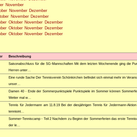
er
November
ober
November
Dezember
tober
November
Dezember
mber
Oktober
November
Dezember
mber
Oktober
November
Dezember
mber
Oktober
November
Dezember
er
Beschreibung
Saisonabschluss für die SG-Mannschaften Mit dem letzten Wochenende ging die Pu
Herren unter…
Eine runde Sache Der Tennisverein Schönkirchen befindet sich einmal mehr im Veran
unser…
Damen 40 - Ende der Sommerpunktspiele Punktspiele im Sommer können Sommerfeeli
Wetter mal w…
Tennis für Jedermann am 11.8.19 Bei der diesjährigen Tennis für Jedermann-Aktion
tennisint…
Sommer-Tenniscamp - Teil 2 Nachdem zu Beginn der Sommerferien das erste Tenniscam
der le…