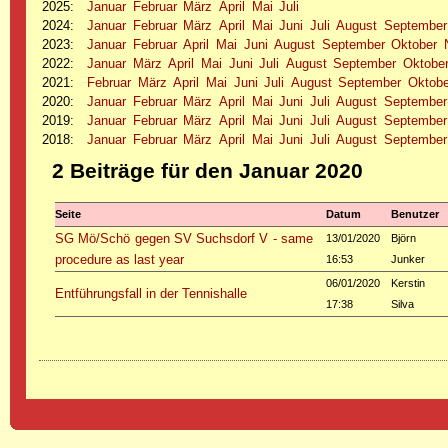
2025
:
Januar
Februar
März
April
Mai
Juli
2024
:
Januar
Februar
März
April
Mai
Juni
Juli
August
September
2023
:
Januar
Februar
April
Mai
Juni
August
September
Oktober
2022
:
Januar
März
April
Mai
Juni
Juli
August
September
Oktobe
2021
:
Februar
März
April
Mai
Juni
Juli
August
September
Oktobe
2020
:
Januar
Februar
März
April
Mai
Juni
Juli
August
September
2019
:
Januar
Februar
März
April
Mai
Juni
Juli
August
September
2018
:
Januar
Februar
März
April
Mai
Juni
Juli
August
September
2 Beiträge für den Januar 2020
Seite
Datum
Benutzer
SG Mö/Schö gegen SV Suchsdorf V - same
13/01/2020
Björn
procedure as last year
16:53
Junker
06/01/2020
Kerstin
Entführungsfall in der Tennishalle
17:38
Silva