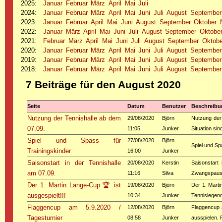
2025
:
Januar
Februar
März
April
Mai
Juli
2024
:
Januar
Februar
März
April
Mai
Juni
Juli
August
September
2023
:
Januar
Februar
April
Mai
Juni
August
September
Oktober
2022
:
Januar
März
April
Mai
Juni
Juli
August
September
Oktobe
2021
:
Februar
März
April
Mai
Juni
Juli
August
September
Oktobe
2020
:
Januar
Februar
März
April
Mai
Juni
Juli
August
September
2019
:
Januar
Februar
März
April
Mai
Juni
Juli
August
September
2018
:
Januar
Februar
März
April
Mai
Juni
Juli
August
September
7 Beiträge für den August 2020
Seite
Datum
Benutzer
Beschreibu
Nutzung der Tennishalle ab dem
29/08/2020
Björn
Nutzung der 
07.09.
11:05
Junker
Situation si
Spiel und Spass für
27/08/2020
Björn
Spiel und Sp
Trainingskinder
16:00
Junker
Saisonstart in der Tennishalle
20/08/2020
Kerstin
Saisonstart
am 07.09.
11:16
Silva
Zwangspause,
Der 1. Martin Lange-Cup 🏆 ist
19/08/2020
Björn
Der 1. Marti
ausgespielt!!!
10:34
Junker
Tennislegend
Flaggencup am 5.9.2020 /
12/08/2020
Björn
Flaggencup 
Tagesturnier
08:58
Junker
ausspielen. 