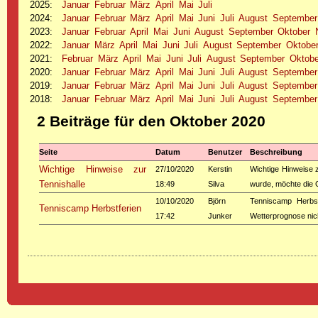
2025
:
Januar
Februar
März
April
Mai
Juli
2024
:
Januar
Februar
März
April
Mai
Juni
Juli
August
September
2023
:
Januar
Februar
April
Mai
Juni
August
September
Oktober
2022
:
Januar
März
April
Mai
Juni
Juli
August
September
Oktobe
2021
:
Februar
März
April
Mai
Juni
Juli
August
September
Oktobe
2020
:
Januar
Februar
März
April
Mai
Juni
Juli
August
September
2019
:
Januar
Februar
März
April
Mai
Juni
Juli
August
September
2018
:
Januar
Februar
März
April
Mai
Juni
Juli
August
September
2 Beiträge für den Oktober 2020
Seite
Datum
Benutzer
Beschreibung
Wichtige Hinweise zur
27/10/2020
Kerstin
Wichtige Hinweise 
Tennishalle
18:49
Silva
wurde, möchte die 
10/10/2020
Björn
Tenniscamp Herbst
Tenniscamp Herbstferien
17:42
Junker
Wetterprognose ni