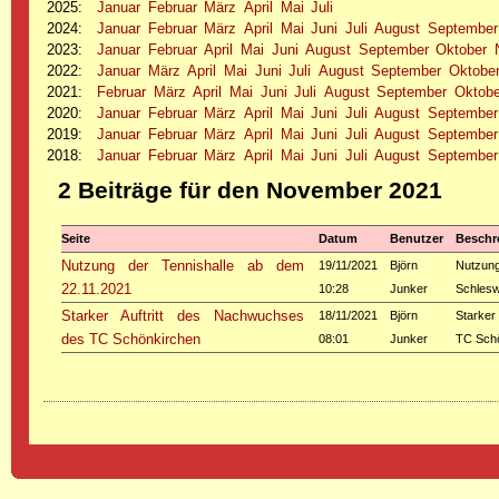
2025
:
Januar
Februar
März
April
Mai
Juli
2024
:
Januar
Februar
März
April
Mai
Juni
Juli
August
September
2023
:
Januar
Februar
April
Mai
Juni
August
September
Oktober
2022
:
Januar
März
April
Mai
Juni
Juli
August
September
Oktobe
2021
:
Februar
März
April
Mai
Juni
Juli
August
September
Oktobe
2020
:
Januar
Februar
März
April
Mai
Juni
Juli
August
September
2019
:
Januar
Februar
März
April
Mai
Juni
Juli
August
September
2018
:
Januar
Februar
März
April
Mai
Juni
Juli
August
September
2 Beiträge für den November 2021
Seite
Datum
Benutzer
Beschr
Nutzung der Tennishalle ab dem
19/11/2021
Björn
Nutzung
22.11.2021
10:28
Junker
Schlesw
Starker Auftritt des Nachwuchses
18/11/2021
Björn
Starker
des TC Schönkirchen
08:01
Junker
TC Sch