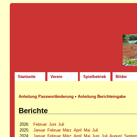
Startseite
Verein
Spielbetrieb
Bilder
Anleitung Passwortänderung
•
Anleitung Berichteingabe
Berichte
2026
:
Februar
Juni
Juli
2025
:
Januar
Februar
März
April
Mai
Juli
2024
:
Januar
Februar
März
April
Mai
Juni
Juli
August
Septe