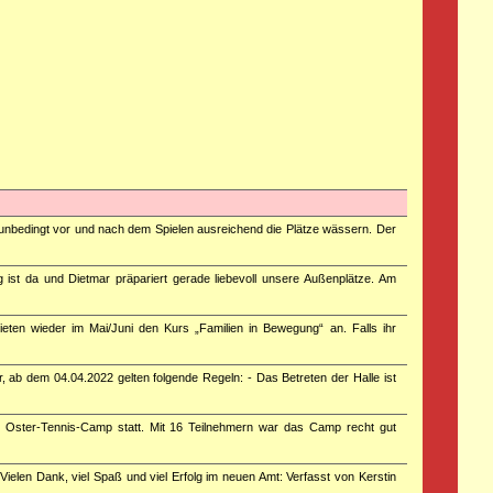
 unbedingt vor und nach dem Spielen ausreichend die Plätze wässern. Der
g ist da und Dietmar präpariert gerade liebevoll unsere Außenplätze. Am
ieten wieder im Mai/Juni den Kurs „Familien in Bewegung“ an. Falls ihr
, ab dem 04.04.2022 gelten folgende Regeln: - Das Betreten der Halle ist
s Oster-Tennis-Camp statt. Mit 16 Teilnehmern war das Camp recht gut
ielen Dank, viel Spaß und viel Erfolg im neuen Amt: Verfasst von Kerstin