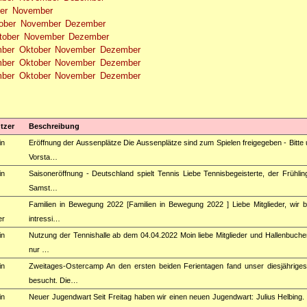
er
November
ober
November
Dezember
tober
November
Dezember
mber
Oktober
November
Dezember
mber
Oktober
November
Dezember
mber
Oktober
November
Dezember
tzer
Beschreibung
in
Eröffnung der Aussenplätze Die Aussenplätze sind zum Spielen freigegeben - Bitte
Vorsta…
in
Saisoneröffnung - Deutschland spielt Tennis Liebe Tennisbegeisterte, der Frühlin
Samst…
Familien in Bewegung 2022 [Familien in Bewegung 2022 ] Liebe Mitglieder, wir b
er
intressi…
in
Nutzung der Tennishalle ab dem 04.04.2022 Moin liebe Mitglieder und Hallenbucher
nur …
in
Zweitages-Ostercamp An den ersten beiden Ferientagen fand unser diesjährige
besucht. Die…
in
Neuer Jugendwart Seit Freitag haben wir einen neuen Jugendwart: Julius Helbing. V