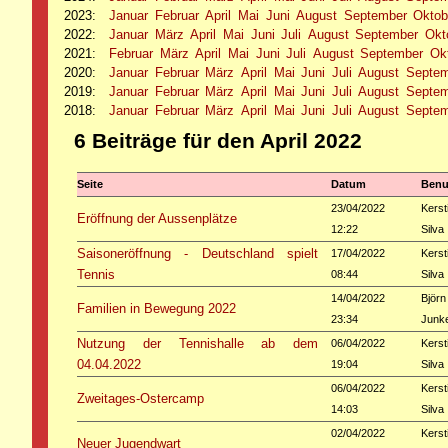
2023
:
Januar
Februar
April
Mai
Juni
August
September
Oktob
2022
:
Januar
März
April
Mai
Juni
Juli
August
September
Okt
2021
:
Februar
März
April
Mai
Juni
Juli
August
September
Ok
2020
:
Januar
Februar
März
April
Mai
Juni
Juli
August
Septe
2019
:
Januar
Februar
März
April
Mai
Juni
Juli
August
Septe
2018
:
Januar
Februar
März
April
Mai
Juni
Juli
August
Septe
6 Beiträge für den April 2022
Seite
Datum
Benu
23/04/2022
Kerst
Eröffnung der Aussenplätze
12:22
Silva
Saisoneröffnung - Deutschland spielt
17/04/2022
Kerst
Tennis
08:44
Silva
14/04/2022
Björn
Familien in Bewegung 2022
23:34
Junk
Nutzung der Tennishalle ab dem
06/04/2022
Kerst
04.04.2022
19:04
Silva
06/04/2022
Kerst
Zweitages-Ostercamp
14:03
Silva
02/04/2022
Kerst
Neuer Jugendwart