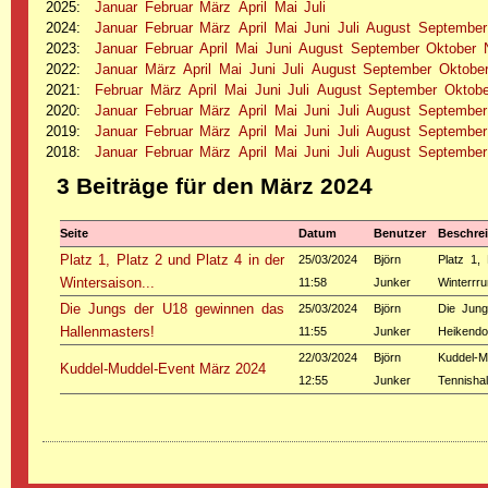
2025
:
Januar
Februar
März
April
Mai
Juli
2024
:
Januar
Februar
März
April
Mai
Juni
Juli
August
September
2023
:
Januar
Februar
April
Mai
Juni
August
September
Oktober
2022
:
Januar
März
April
Mai
Juni
Juli
August
September
Oktobe
2021
:
Februar
März
April
Mai
Juni
Juli
August
September
Oktobe
2020
:
Januar
Februar
März
April
Mai
Juni
Juli
August
September
2019
:
Januar
Februar
März
April
Mai
Juni
Juli
August
September
2018
:
Januar
Februar
März
April
Mai
Juni
Juli
August
September
3 Beiträge für den März 2024
Seite
Datum
Benutzer
Beschre
Platz 1, Platz 2 und Platz 4 in der
25/03/2024
Björn
Platz 1,
Wintersaison...
11:58
Junker
Winterrr
Die Jungs der U18 gewinnen das
25/03/2024
Björn
Die Jung
Hallenmasters!
11:55
Junker
Heikendor
22/03/2024
Björn
Kuddel-M
Kuddel-Muddel-Event März 2024
12:55
Junker
Tennishal