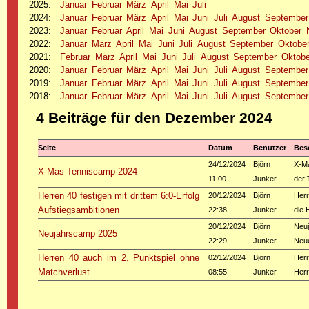
2025
:
Januar
Februar
März
April
Mai
Juli
2024
:
Januar
Februar
März
April
Mai
Juni
Juli
August
September
2023
:
Januar
Februar
April
Mai
Juni
August
September
Oktober
2022
:
Januar
März
April
Mai
Juni
Juli
August
September
Oktobe
2021
:
Februar
März
April
Mai
Juni
Juli
August
September
Oktobe
2020
:
Januar
Februar
März
April
Mai
Juni
Juli
August
September
2019
:
Januar
Februar
März
April
Mai
Juni
Juli
August
September
2018
:
Januar
Februar
März
April
Mai
Juni
Juli
August
September
4 Beiträge für den Dezember 2024
Seite
Datum
Benutzer
Bes
24/12/2024
Björn
X-M
X-Mas Tenniscamp 2024
11:00
Junker
der 
Herren 40 festigen mit drittem 6:0-Erfolg
20/12/2024
Björn
Herr
Aufstiegsambitionen
22:38
Junker
die 
20/12/2024
Björn
Neuj
Neujahrscamp 2025
22:29
Junker
Neue
Herren 40 auch im 2. Punktspiel ohne
02/12/2024
Björn
Herr
Matchverlust
08:55
Junker
Herr