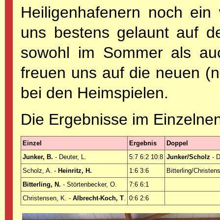
Heiligenhafenern noch ein
uns bestens gelaunt auf d
sowohl im Sommer als auc
freuen uns auf die neuen (
bei den Heimspielen.
Die Ergebnisse im Einzelnen
Einzel
Ergebnis
Doppel
Junker, B.
- Deuter, L.
5:7 6:2 10:8
Junker/Scholz
- D
Scholz, A. -
Heinritz, H.
1:6 3:6
Bitterling/Christen
Bitterling, N.
- Störtenbecker, O.
7:6 6:1
Christensen, K. -
Albrecht-Koch, T
.
0:6 2:6