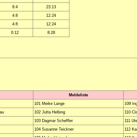
8:4
23:13
4:8
12:24
4:8
12:24
0:12
8:28
Meldeliste
101 Meike Lange
109 In
au
102 Jutta Helbing
110 Cl
103 Dagmar Scheffler
111 Ut
104 Susanne Teickner
112 Ka