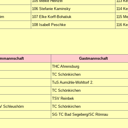
105 Meike Heinzel
113 Ke
106 Stefanie Kaminsky
114 Ke
örn
107 Elke Korff-Bohatiuk
115 Me
108 Isabell Peschke
116 Ker
immannschaft
Gastmannschaft
THC Ahrensburg
TC Schönkirchen
TuS Aumühle-Wohltorf 2.
TC Schönkirchen
TSV Reinbek
V Schleushörn
TC Schönkirchen
SG TC Bad Segeberg/SC Rönnau