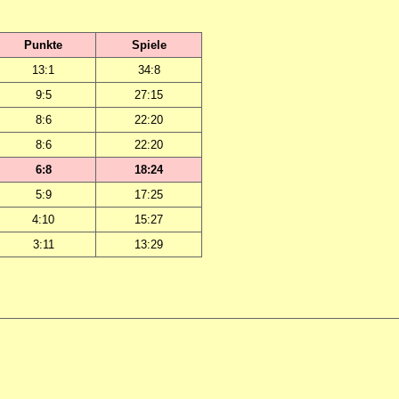
Punkte
Spiele
13:1
34:8
9:5
27:15
8:6
22:20
8:6
22:20
6:8
18:24
5:9
17:25
4:10
15:27
3:11
13:29