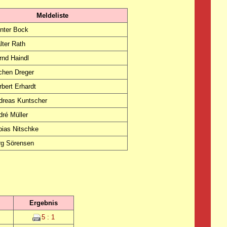
Meldeliste
nter Bock
lter Rath
rnd Haindl
chen Dreger
rbert Erhardt
dreas Kuntscher
dré Müller
bias Nitschke
rg Sörensen
Ergebnis
5 : 1