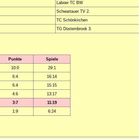
Laboer TC BW
Schwartauer TV 2.
TC Schönkirchen
TG Düsternbrook 3.
Punkte
Spiele
10:0
29:1
6:4
16:14
6:4
15:15
4:6
13:17
3:7
11:19
1:9
6:24