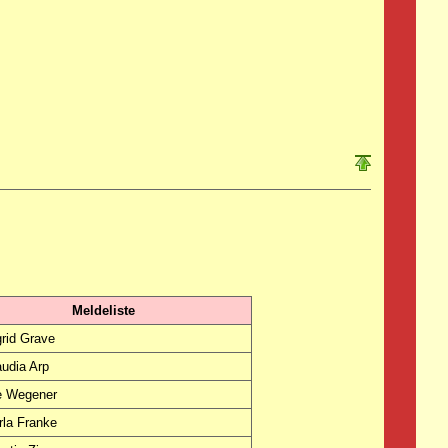
Meldeliste
grid Grave
audia Arp
e Wegener
rla Franke