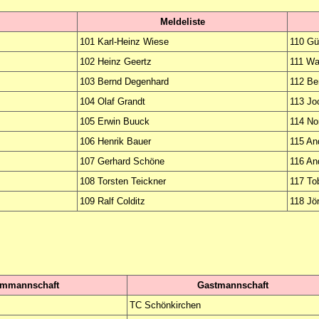
Meldeliste
101 Karl-Heinz Wiese
110 Gü
102 Heinz Geertz
111 Wa
103 Bernd Degenhard
112 Be
104 Olaf Grandt
113 Jo
105 Erwin Buuck
114 No
106 Henrik Bauer
115 An
107 Gerhard Schöne
116 An
108 Torsten Teickner
117 To
109 Ralf Colditz
118 Jö
immannschaft
Gastmannschaft
TC Schönkirchen