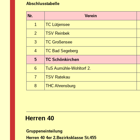
Abschlusstabelle
Nr.
Verein
1
TC Lütjensee
2
TSV Reinbek
3
TC Großensee
4
TC Bad Segeberg
5
TC Schönkirchen
6
TuS Aumühle-Wohltorf 2.
7
TSV Ratekau
8
THC Ahrensburg
Herren 40
Gruppeneinteilung
Herren 40 4er 2.Bezirksklasse St.455