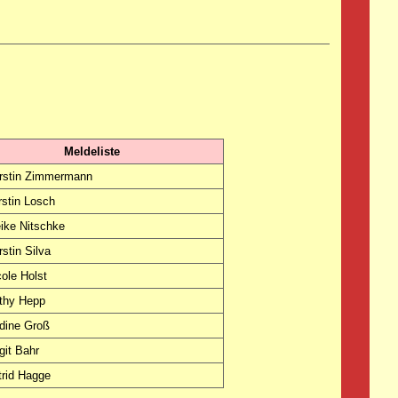
Meldeliste
rstin Zimmermann
rstin Losch
ike Nitschke
stin Silva
cole Holst
thy Hepp
dine Groß
git Bahr
trid Hagge