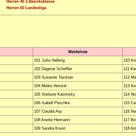
Herren 40 2.Bezirksklasse
Herren 60 Landesliga
Meldeliste
101 Jutta Helbing
110 Ke
102 Dagmar Scheffler
111 Ke
103 Susanne Teickner
112 Me
104 Meike Heinzel
113 Ker
105 Stefanie Kaminsky
114 Ni
106 Isabell Peschke
115 Ca
107 Claudia Arp
116 Na
108 Anette Hermann
117 Bir
109 Sandra Knust
118 As