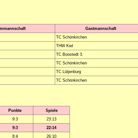
immannschaft
Gastmannschaft
TC Schönkirchen
THW Kiel
TC Boostedt 3.
.
TC Schönkirchen
TC Lütjenburg
TC Schönkirchen
Punkte
Spiele
9:3
23:13
9:3
22:14
8:4
26:10