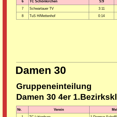
6
TC Schönkirchen
5:9
7
Schwartauer TV
3:11
8
TuS H/Mettenhof
0:14
Damen 30
Gruppeneinteilung
Damen 30 4er 1.Bezirksk
Nr.
Verein
Mel
1
TC Lütjenburg
1 Dagmar Scheffl