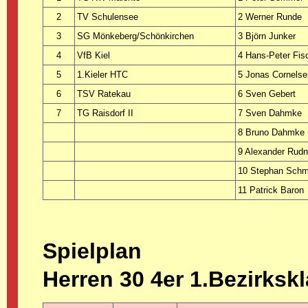
2
TV Schulensee
2 Werner Runde
3
SG Mönkeberg/Schönkirchen
3 Björn Junker
4
VfB Kiel
4 Hans-Peter Fis
5
1.Kieler HTC
5 Jonas Cornelse
6
TSV Ratekau
6 Sven Gebert
7
TG Raisdorf II
7 Sven Dahmke
8 Bruno Dahmke
9 Alexander Rudn
10 Stephan Schm
11 Patrick Baron
Spielplan
Herren 30 4er 1.Bezirksk