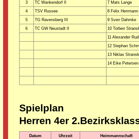
3
TC Wankendorf II
7 Mats Lange
4
TSV Russee
8 Felix Herrmann
5
TG Ravensberg III
9 Sven Dahmke
6
TC GW Neustadt II
10 Torben Strans
11 Alexander Rud
12 Stephan Schm
13 Niklas Strans
14 Eike Petersen
Spielplan
Herren 4er 2.Bezirksklas
Datum
Uhrzeit
Heimmannschaft