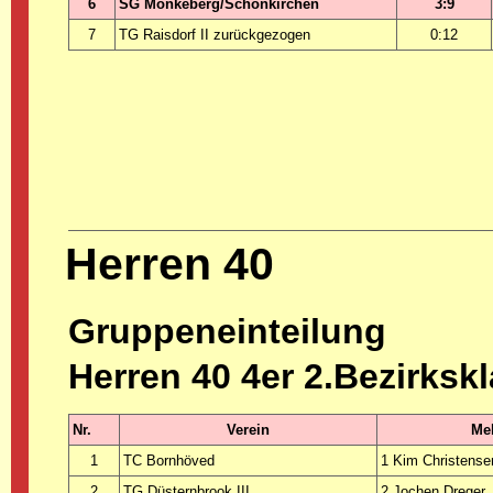
6
SG Mönkeberg/Schönkirchen
3:9
7
TG Raisdorf II zurückgezogen
0:12
Herren 40
Gruppeneinteilung
Herren 40 4er 2.Bezirksk
Nr.
Verein
Mel
1
TC Bornhöved
1 Kim Christense
2
TG Düsternbrook III
2 Jochen Dreger