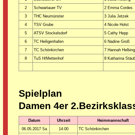
2
Schwartauer TV
2 Emma Cordes
3
THC Neumünster
3 Julia Jetzek
4
TSV Grube
4 Nicole Holst
5
ATSV Stockelsdorf
5 Cathy Hepp
6
TC Heiligenhafen
6 Nadine Groß
7
TC Schönkirchen
7 Hannah Helbin
8
TuS H/Mettenhof
8 Katharina Stäu
Spielplan
Damen 4er 2.Bezirksklas
Datum
Uhrzeit
Heimmannschaft
06.05.2017 Sa
14:00
TC Schönkirchen