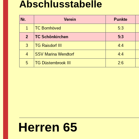
Abschlusstabelle
Nr.
Verein
Punkte
1
TC Bornhöved
5:3
2
TC Schönkirchen
5:3
3
TG Raisdorf III
4:4
4
SSV Marina Wendtorf
4:4
5
TG Düsternbrook III
2:6
Herren 65