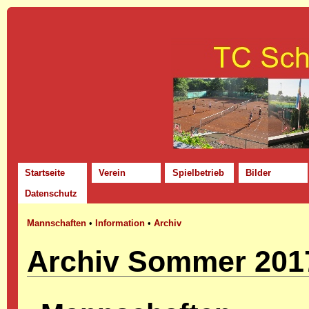
Startseite
Verein
Spielbetrieb
Bilder
Datenschutz
Mannschaften
•
Information
•
Archiv
Archiv Sommer 201