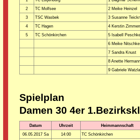
2
TC Molfsee
2 Meike Heinzel
3
TSC Wasbek
3 Susanne Teick
4
TC Hagen
4 Kerstin Zimme
5
TC Schönkirchen
5 Isabell Peschk
6 Meike Nitschke
7 Sandra Knust
8 Anette Herman
9 Gabriele Watzl
Spielplan
Damen 30 4er 1.Bezirksk
Datum
Uhrzeit
Heimmannschaft
06.05.2017 Sa
14:00
TC Schönkirchen