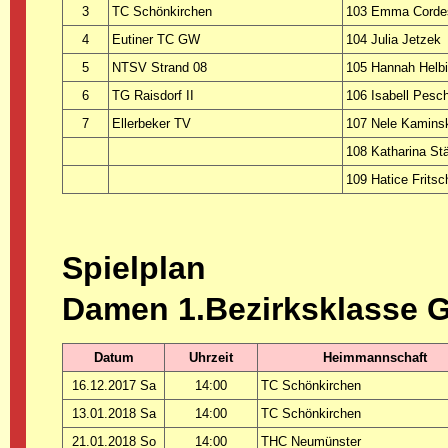
3
TC Schönkirchen
103 Emma Corde
4
Eutiner TC GW
104 Julia Jetzek
5
NTSV Strand 08
105 Hannah Helb
6
TG Raisdorf II
106 Isabell Pesc
7
Ellerbeker TV
107 Nele Kamins
108 Katharina St
109 Hatice Fritsc
Spielplan
Damen 1.Bezirksklasse 
Datum
Uhrzeit
Heimmannschaft
16.12.2017 Sa
14:00
TC Schönkirchen
13.01.2018 Sa
14:00
TC Schönkirchen
21.01.2018 So
14:00
THC Neumünster