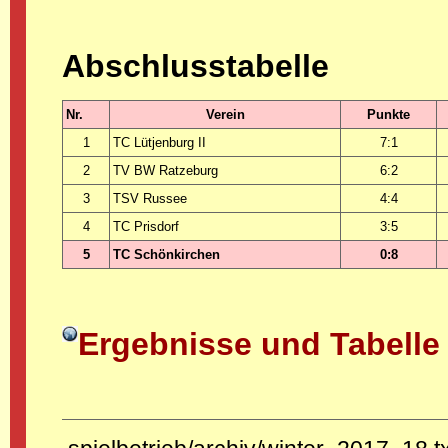
Abschlusstabelle
Nr.
Verein
Punkte
1
TC Lütjenburg II
7:1
2
TV BW Ratzeburg
6:2
3
TSV Russee
4:4
4
TC Prisdorf
3:5
5
TC Schönkirchen
0:8
Ergebnisse und Tabelle