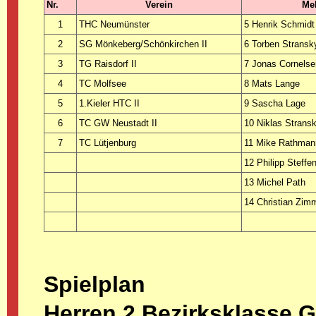
Nr.
Verein
Mel
1
THC Neumünster
5 Henrik Schmidt
2
SG Mönkeberg/Schönkirchen II
6 Torben Stransk
3
TG Raisdorf II
7 Jonas Cornelse
4
TC Molfsee
8 Mats Lange
5
1.Kieler HTC II
9 Sascha Lage
6
TC GW Neustadt II
10 Niklas Strans
7
TC Lütjenburg
11 Mike Rathman
12 Philipp Steffe
13 Michel Path
14 Christian Zi
Spielplan
Herren 2.Bezirksklasse 