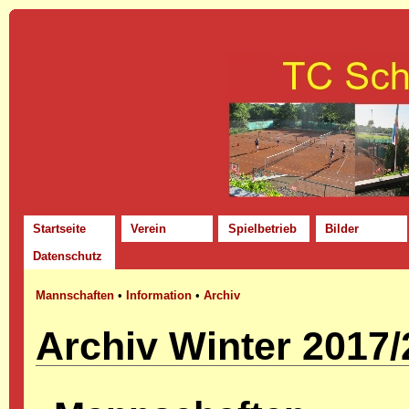
Startseite
Verein
Spielbetrieb
Bilder
Datenschutz
Mannschaften
•
Information
•
Archiv
Archiv Winter 2017