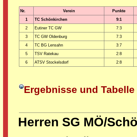
Nr.
Verein
Punkte
1
TC Schönkirchen
9:1
2
Eutiner TC GW
7:3
3
TC GW Oldenburg
7:3
4
TC BG Lensahn
3:7
5
TSV Ratekau
2:8
6
ATSV Stockelsdorf
2:8
Ergebnisse und Tabelle
Herren SG MÖ/Sch