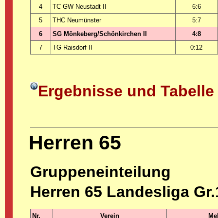
4
TC GW Neustadt II
6:6
5
THC Neumünster
5:7
6
SG Mönkeberg/Schönkirchen II
4:8
7
TG Raisdorf II
0:12
Ergebnisse und Tabelle
Herren 65
Gruppeneinteilung
Herren 65 Landesliga Gr.
Nr.
Verein
Mel