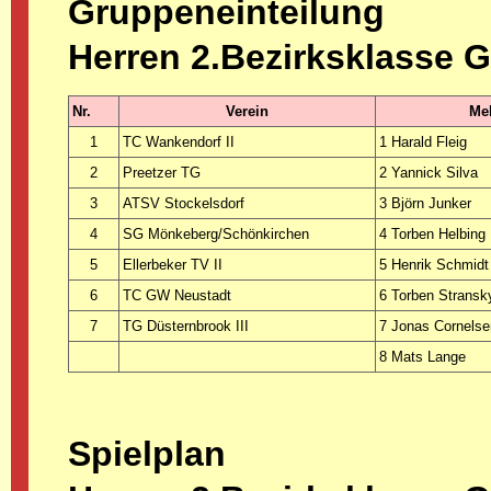
Gruppeneinteilung
Herren 2.Bezirksklasse 
Nr.
Verein
Mel
1
TC Wankendorf II
1 Harald Fleig
2
Preetzer TG
2 Yannick Silva
3
ATSV Stockelsdorf
3 Björn Junker
4
SG Mönkeberg/Schönkirchen
4 Torben Helbing
5
Ellerbeker TV II
5 Henrik Schmidt
6
TC GW Neustadt
6 Torben Stransk
7
TG Düsternbrook III
7 Jonas Cornelse
8 Mats Lange
Spielplan